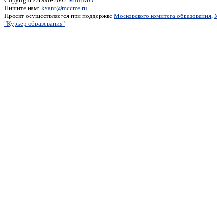
Copyright ©1996-2002
МЦНМО
Пишите нам:
kvant@mccme.ru
Проект осуществляется при поддержке
Московского комитета образования
,
"Курьер образования"