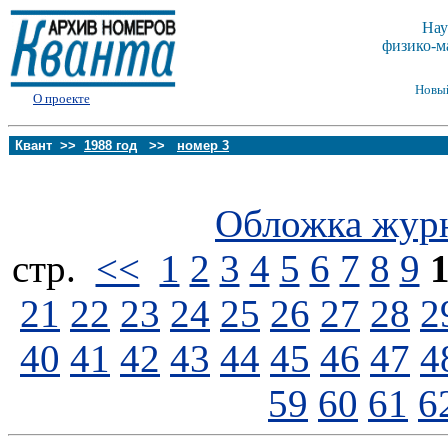
Нау
физико-м
Новы
О проекте
Квант >>
1988 год
>>
номер 3
Обложка жур
стp.
<<
1
2
3
4
5
6
7
8
9
21
22
23
24
25
26
27
28
2
40
41
42
43
44
45
46
47
4
59
60
61
6