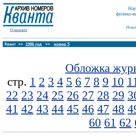
Нау
физико-м
Новы
О проекте
Квант >>
1986 год
>>
номер 5
Обложка жур
стp.
1
2
3
4
5
6
7
8
9
10
1
22
23
24
25
26
27
28
29
3
41
42
43
44
45
46
47
48
4
60
61
62