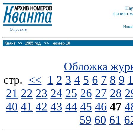
Нау
физико-м
Новы
О проекте
Квант >>
1985 год
>>
номер 10
Обложка жур
стp.
<<
1
2
3
4
5
6
7
8
9
21
22
23
24
25
26
27
28
2
40
41
42
43
44
45
46
47
4
59
60
61
6