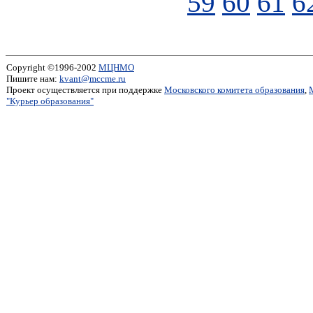
59
60
61
6
Copyright ©1996-2002
МЦНМО
Пишите нам:
kvant@mccme.ru
Проект осуществляется при поддержке
Московского комитета образования
,
"Курьер образования"