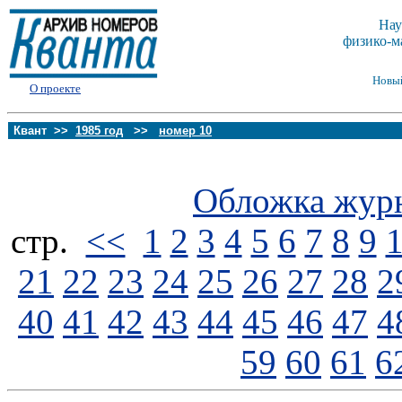
Нау
физико-м
Новы
О проекте
Квант >>
1985 год
>>
номер 10
Обложка жур
стp.
<<
1
2
3
4
5
6
7
8
9
21
22
23
24
25
26
27
28
2
40
41
42
43
44
45
46
47
4
59
60
61
6