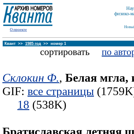
Нау
физико-м
Новы
О проекте
Квант >>
1985 год
>> номер 1
сортировать
по авто
Склокин Ф.
,
Белая мгла, 
GIF:
все страницы
(1759K)
18
(538K)
Братиславская летняя 