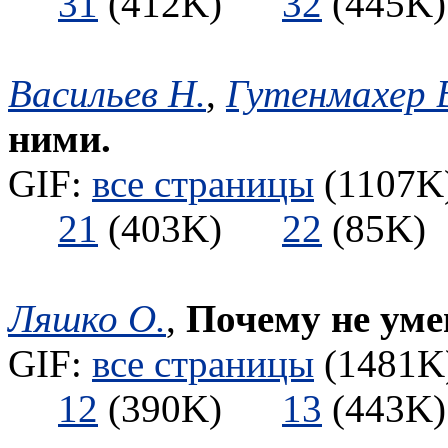
31
(412K)
32
(445
Васильев Н.
,
Гутенмахер 
ними.
GIF:
все страницы
(1107K)
21
(403K)
22
(85
Ляшко О.
,
Почему не уме
GIF:
все страницы
(1481K)
12
(390K)
13
(443