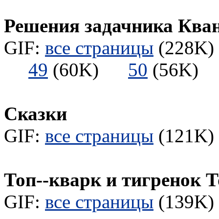
Решения задачника Ква
GIF:
все страницы
(228K) 
49
(60K)
50
(56K
Сказки
GIF:
все страницы
(121K) 
Топ--кварк и тигренок 
GIF:
все страницы
(139K) 