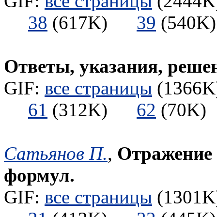
GIF:
все страницы
(2444K)
38
(617K)
39
(540
Ответы, указания, реше
GIF:
все страницы
(1366K)
61
(312K)
62
(70
Сатьянов П.
,
Отражение 
формул.
GIF:
все страницы
(1301K)