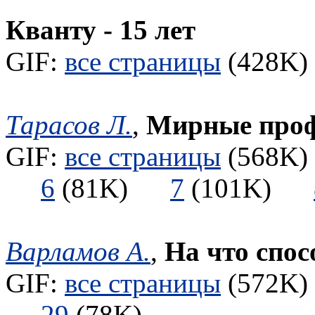
Кванту - 15 лет
GIF:
все страницы
(428K) 
Тарасов Л.
,
Мирные профе
GIF:
все страницы
(568K) 
6
(81K)
7
(101K)
Варламов А.
,
На что спо
GIF:
все страницы
(572K) 
29
(78K)