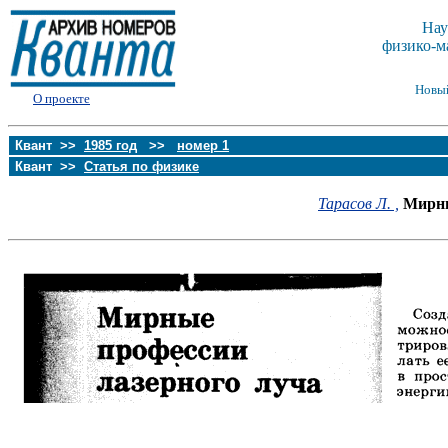
Нау
физико-м
Новы
О проекте
Квант >>
1985 год
>>
номер 1
Квант >>
Статья по физике
Тарасов Л. ,
Мирны