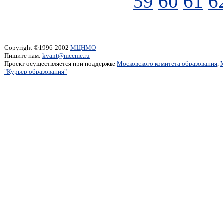
59
60
61
6
Copyright ©1996-2002
МЦНМО
Пишите нам:
kvant@mccme.ru
Проект осуществляется при поддержке
Московского комитета образования
,
"Курьер образования"