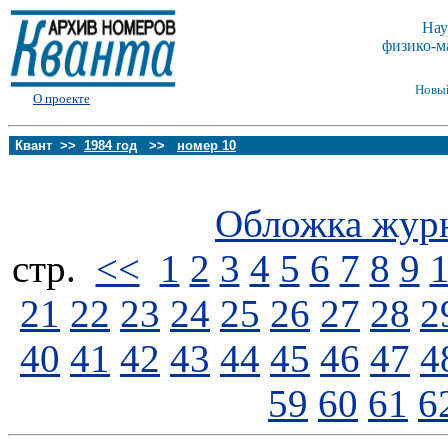
Нау
физико-м
Новы
О проекте
Квант >>
1984 год
>>
номер 10
Обложка жур
стp.
<<
1
2
3
4
5
6
7
8
9
21
22
23
24
25
26
27
28
2
40
41
42
43
44
45
46
47
4
59
60
61
6