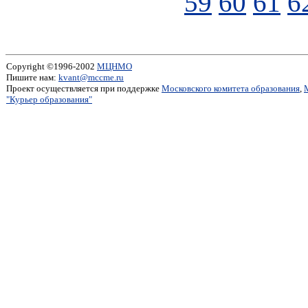
59
60
61
6
Copyright ©1996-2002
МЦНМО
Пишите нам:
kvant@mccme.ru
Проект осуществляется при поддержке
Московского комитета образования
,
"Курьер образования"