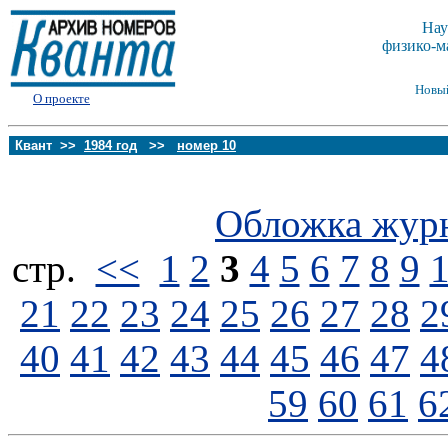
Нау
физико-м
Новы
О проекте
Квант >>
1984 год
>>
номер 10
Обложка жур
стp.
<<
1
2
3
4
5
6
7
8
9
21
22
23
24
25
26
27
28
2
40
41
42
43
44
45
46
47
4
59
60
61
6