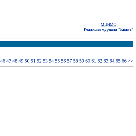
МЦНМО
Редакция журнала "Квант"
46
47
48
49
50
51
52
53
54
55
56
57
58
59
60
61
62
63
64
65
66
>>