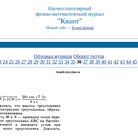
Научно-популярный
физико-математический журнал
"Квант"
Новый сайт —
kvant.digital
Обложка журнала
Оборот титула
3
24
25
26
27
28
29
30
31
32
33
34
35
36
37
38
39
40
41
42
43
44
45