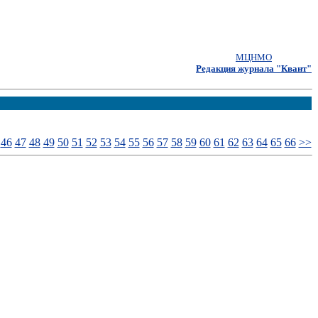
МЦНМО
Редакция журнала "Квант"
46
47
48
49
50
51
52
53
54
55
56
57
58
59
60
61
62
63
64
65
66
>>