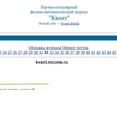
Научно-популярный
физико-математический журнал
"Квант"
Новый сайт —
kvant.digital
Обложка журнала
Оборот титула
3
24
25
26
27
28
29
30
31
32
33
34
35
36
37
38
39
40
41
42
43
44
45