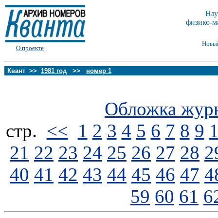
Нау
физико-м
Новы
О проекте
Квант >>
1981 год
>>
номер 1
Обложка жур
стp.
<<
1
2
3
4
5
6
7
8
9
21
22
23
24
25
26
27
28
2
40
41
42
43
44
45
46
47
4
59
60
61
6