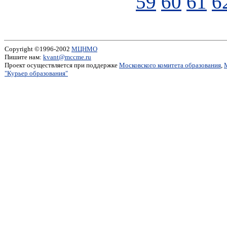
59
60
61
6
Copyright ©1996-2002
МЦНМО
Пишите нам:
kvant@mccme.ru
Проект осуществляется при поддержке
Московского комитета образования
,
"Курьер образования"