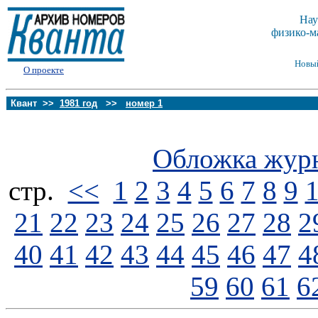
Нау
физико-м
Новы
О проекте
Квант >>
1981 год
>>
номер 1
Обложка жур
стp.
<<
1
2
3
4
5
6
7
8
9
21
22
23
24
25
26
27
28
2
40
41
42
43
44
45
46
47
4
59
60
61
6