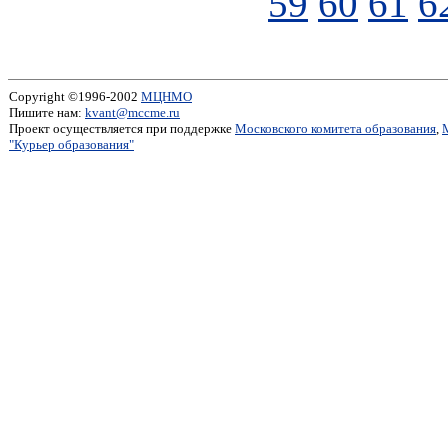
59
60
61
6
Copyright ©1996-2002
МЦНМО
Пишите нам:
kvant@mccme.ru
Проект осуществляется при поддержке
Московского комитета образования
,
"Курьер образования"