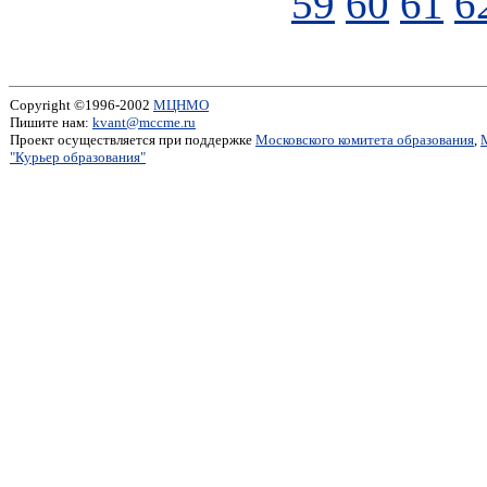
59
60
61
6
Copyright ©1996-2002
МЦНМО
Пишите нам:
kvant@mccme.ru
Проект осуществляется при поддержке
Московского комитета образования
,
"Курьер образования"