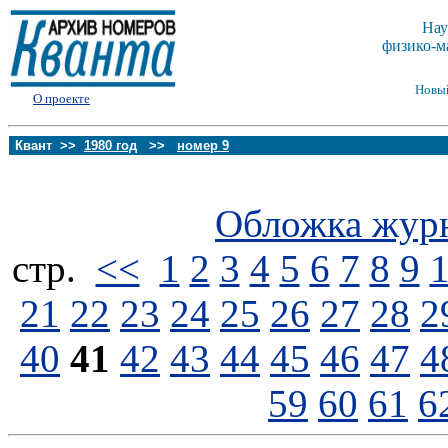
Нау
физико-м
Новы
О проекте
Квант >>
1980 год
>>
номер 9
Обложка жур
стp.
<<
1
2
3
4
5
6
7
8
9
21
22
23
24
25
26
27
28
2
40
41
42
43
44
45
46
47
4
59
60
61
6