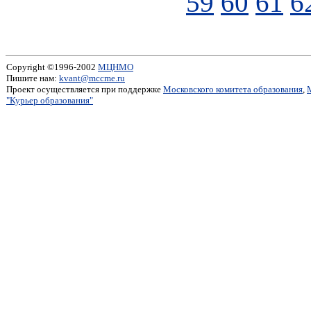
59
60
61
6
Copyright ©1996-2002
МЦНМО
Пишите нам:
kvant@mccme.ru
Проект осуществляется при поддержке
Московского комитета образования
,
"Курьер образования"