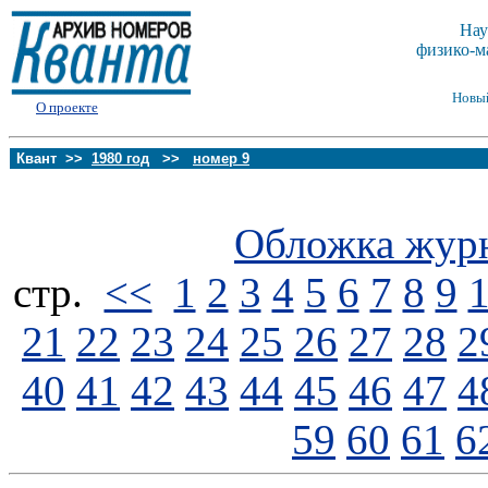
Нау
физико-м
Новы
О проекте
Квант >>
1980 год
>>
номер 9
Обложка жур
стp.
<<
1
2
3
4
5
6
7
8
9
21
22
23
24
25
26
27
28
2
40
41
42
43
44
45
46
47
4
59
60
61
6