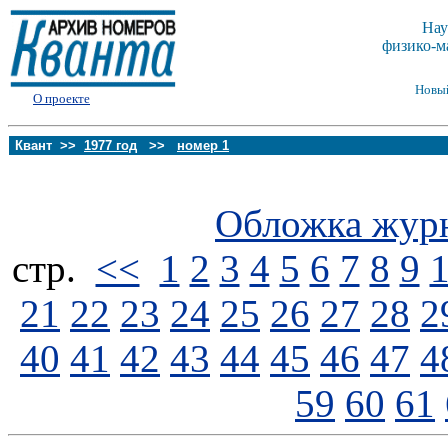
Нау
физико-м
Новы
О проекте
Квант >>
1977 год
>>
номер 1
Обложка жур
стp.
<<
1
2
3
4
5
6
7
8
9
21
22
23
24
25
26
27
28
2
40
41
42
43
44
45
46
47
4
59
60
61