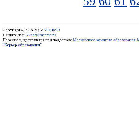
59
60
61
6
Copyright ©1996-2002
МЦНМО
Пишите нам:
kvant@mccme.ru
Проект осуществляется при поддержке
Московского комитета образования
,
"Курьер образования"