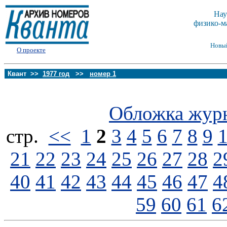
Нау
физико-м
Новы
О проекте
Квант >>
1977 год
>>
номер 1
Обложка жур
стp.
<<
1
2
3
4
5
6
7
8
9
21
22
23
24
25
26
27
28
2
40
41
42
43
44
45
46
47
4
59
60
61
6