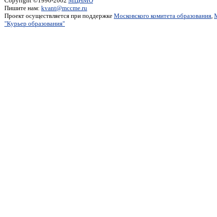
Copyright ©1996-2002
МЦНМО
Пишите нам:
kvant@mccme.ru
Проект осуществляется при поддержке
Московского комитета образования
,
"Курьер образования"