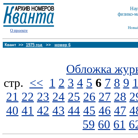
Нау
физико-м
Новы
О проекте
Квант >>
1975 год
>>
номер 6
Обложка жур
стp.
<<
1
2
3
4
5
6
7
8
9
21
22
23
24
25
26
27
28
2
40
41
42
43
44
45
46
47
4
59
60
61
6