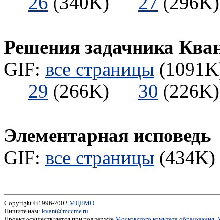
26
(340K)
27
(296
Решения задачника Ква
GIF:
все страницы
(1091K)
29
(266K)
30
(226
Элементарная исповедь
GIF:
все страницы
(434K) 
Copyright ©1996-2002
МЦНМО
Пишите нам:
kvant@mccme.ru
Проект осуществляется при поддержке
Московского комитета образования
,