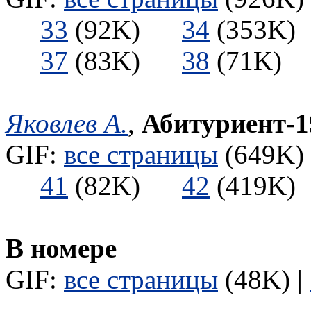
33
(92K)
34
(353
37
(83K)
38
(71K
Яковлев А.
,
Абитуриент-1
GIF:
все страницы
(649K) 
41
(82K)
42
(419
В номере
GIF:
все страницы
(48K) |