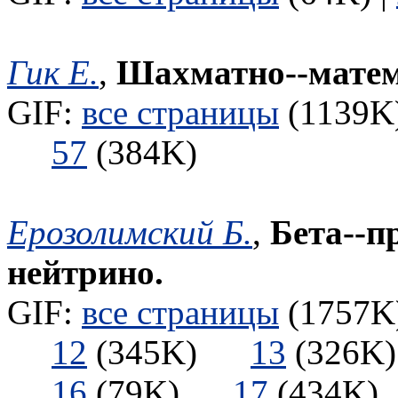
Гик Е.
,
Шахматно--матем
GIF:
все страницы
(1139K)
57
(384K)
Ерозолимский Б.
,
Бета--п
нейтрино.
GIF:
все страницы
(1757K)
12
(345K)
13
(326
16
(79K)
17
(434