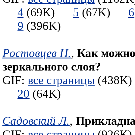
4
(69K)
5
(67K)
6
9
(396K)
Ростовцев Н.
,
Как можно
зеркального слоя?
GIF:
все страницы
(438K) 
20
(64K)
Садовский Л.
,
Прикладна
GIF:
все страницы
(926K) 