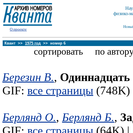
Нау
физико-м
Новы
О проекте
Квант >>
1975 год
>> номер 6
сортировать по автору
Березин В.
,
Одиннадцать 
GIF:
все страницы
(748K) 
Берлянд О.
,
Берлянд Б.
,
За
GIF:
все страницы
(64K) |