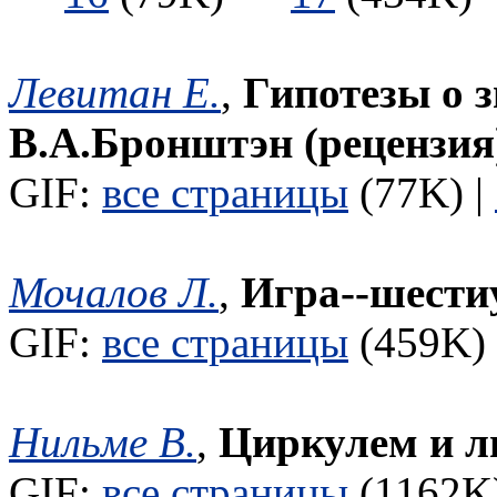
Левитан Е.
,
Гипотезы о з
В.А.Бронштэн (рецензия
GIF:
все страницы
(77K) |
Мочалов Л.
,
Игра--шести
GIF:
все страницы
(459K) 
Нильме В.
,
Циркулем и л
GIF:
все страницы
(1162K)