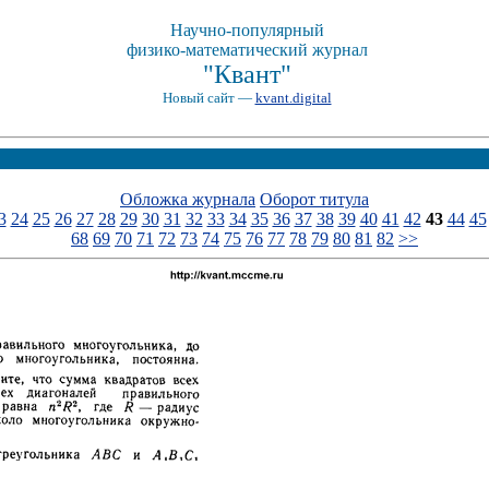
Научно-популярный
физико-математический журнал
"Квант"
Новый сайт —
kvant.digital
Обложка журнала
Оборот титула
3
24
25
26
27
28
29
30
31
32
33
34
35
36
37
38
39
40
41
42
43
44
45
68
69
70
71
72
73
74
75
76
77
78
79
80
81
82
>>