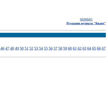
МЦНМО
Редакция журнала "Квант"
46
47
48
49
50
51
52
53
54
55
56
57
58
59
60
61
62
63
64
65
66
67