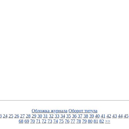
Обложка журнала
Оборот титула
3
24
25
26
27
28
29
30
31
32
33
34
35
36
37
38
39
40
41
42
43
44
45
68
69
70
71
72
73
74
75
76
77
78
79
80
81
82
>>