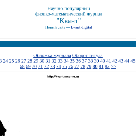
Научно-популярный
физико-математический журнал
"Квант"
Новый сайт —
kvant.digital
Обложка журнала
Оборот титула
3
24
25
26
27
28
29
30
31
32
33
34
35
36
37
38
39
40
41
42
43
44
45
68
69
70
71
72
73
74
75
76
77
78
79
80
81
82
>>