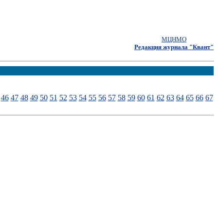
МЦНМО
Редакция журнала "Квант"
46
47
48
49
50
51
52
53
54
55
56
57
58
59
60
61
62
63
64
65
66
67