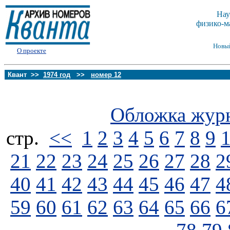
Нау
физико-м
Новы
О проекте
Квант >>
1974 год
>>
номер 12
Обложка жур
стp.
<<
1
2
3
4
5
6
7
8
9
21
22
23
24
25
26
27
28
2
40
41
42
43
44
45
46
47
4
59
60
61
62
63
64
65
66
6