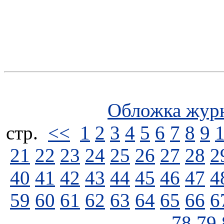
Обложка жур
стp.
<<
1
2
3
4
5
6
7
8
9
21
22
23
24
25
26
27
28
2
40
41
42
43
44
45
46
47
4
59
60
61
62
63
64
65
66
6
78
79