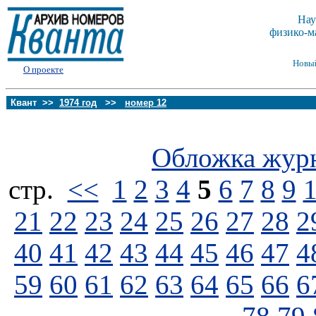
Нау
физико-м
Новы
О проекте
Квант >>
1974 год
>>
номер 12
Обложка жур
стp.
<<
1
2
3
4
5
6
7
8
9
21
22
23
24
25
26
27
28
2
40
41
42
43
44
45
46
47
4
59
60
61
62
63
64
65
66
6