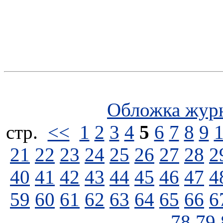
Обложка жур
стp.
<<
1
2
3
4
5
6
7
8
9
21
22
23
24
25
26
27
28
2
40
41
42
43
44
45
46
47
4
59
60
61
62
63
64
65
66
6
78
79