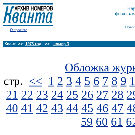
Нау
физико-м
Новы
О проекте
Квант >>
1973 год
>>
номер 3
Обложка жур
стp.
<<
1
2
3
4
5
6
7
8
9
21
22
23
24
25
26
27
28
2
40
41
42
43
44
45
46
47
4
59
60
61
6