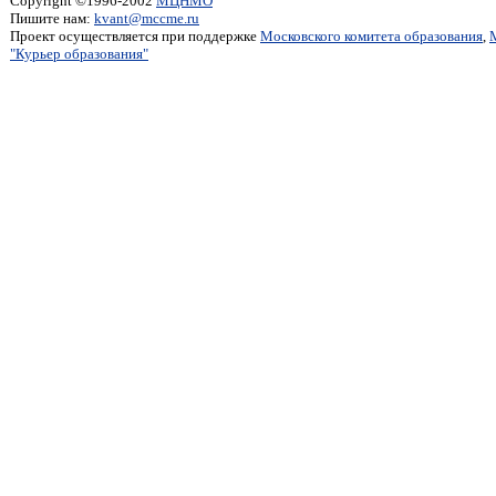
Copyright ©1996-2002
МЦНМО
Пишите нам:
kvant@mccme.ru
Проект осуществляется при поддержке
Московского комитета образования
,
"Курьер образования"