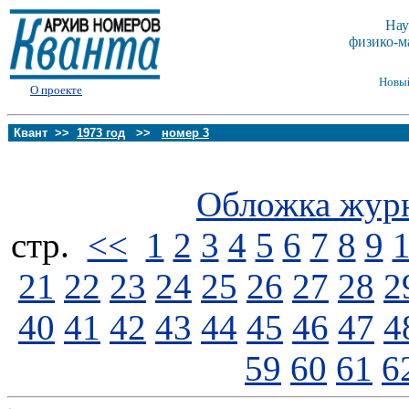
Нау
физико-м
Новы
О проекте
Квант >>
1973 год
>>
номер 3
Обложка жур
стp.
<<
1
2
3
4
5
6
7
8
9
21
22
23
24
25
26
27
28
2
40
41
42
43
44
45
46
47
4
59
60
61
6