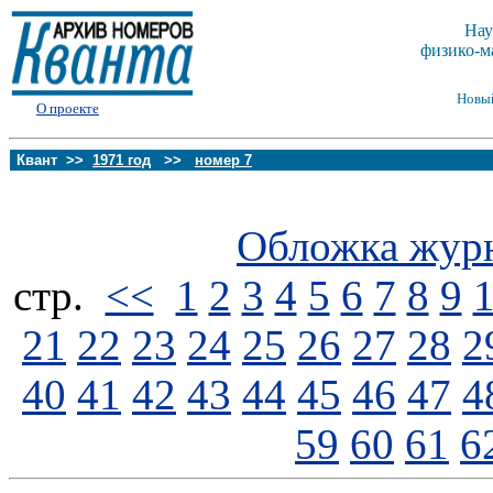
Нау
физико-м
Новы
О проекте
Квант >>
1971 год
>>
номер 7
Обложка жур
стp.
<<
1
2
3
4
5
6
7
8
9
21
22
23
24
25
26
27
28
2
40
41
42
43
44
45
46
47
4
59
60
61
6