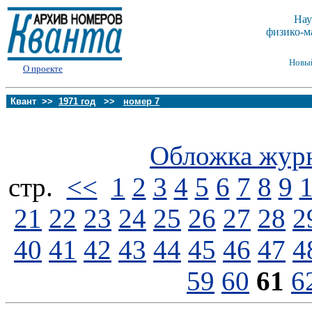
Нау
физико-м
Новы
О проекте
Квант >>
1971 год
>>
номер 7
Обложка жур
стp.
<<
1
2
3
4
5
6
7
8
9
21
22
23
24
25
26
27
28
2
40
41
42
43
44
45
46
47
4
59
60
61
6