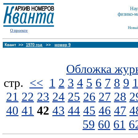
Нау
физико-м
Новы
О проекте
Квант >>
1970 год
>>
номер 9
Обложка жур
стp.
<<
1
2
3
4
5
6
7
8
9
21
22
23
24
25
26
27
28
2
40
41
42
43
44
45
46
47
4
59
60
61
6