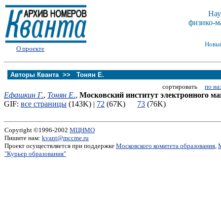
Нау
физико-м
Новы
О проекте
Авторы Кванта >>
Тонян Е.
сортировать
по на
Ефашкин Г.
,
Тонян Е.
,
Московский институт электронного м
GIF:
все страницы
(143K) |
72
(67K)
73
(76K)
Copyright ©1996-2002
МЦНМО
Пишите нам:
kvant@mccme.ru
Проект осуществляется при поддержке
Московского комитета образования
,
"Курьер образования"