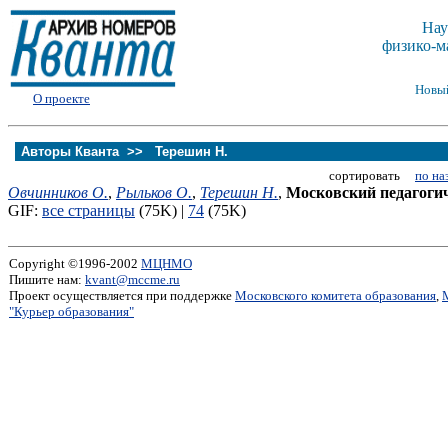
Нау
физико-м
Новы
О проекте
Авторы Кванта >>
Терешин Н.
сортировать
по на
Овчинников О.
,
Рыльков О.
,
Терешин Н.
,
Московский педагогич
GIF:
все страницы
(75K) |
74
(75K)
Copyright ©1996-2002
МЦНМО
Пишите нам:
kvant@mccme.ru
Проект осуществляется при поддержке
Московского комитета образования
,
"Курьер образования"