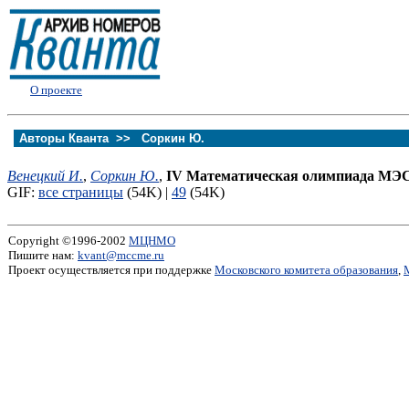
О проекте
Авторы Кванта >>
Соркин Ю.
Венецкий И.
,
Соркин Ю.
,
IV Математическая олимпиада МЭ
GIF:
все страницы
(54K) |
49
(54K)
Copyright ©1996-2002
МЦНМО
Пишите нам:
kvant@mccme.ru
Проект осуществляется при поддержке
Московского комитета образования
,