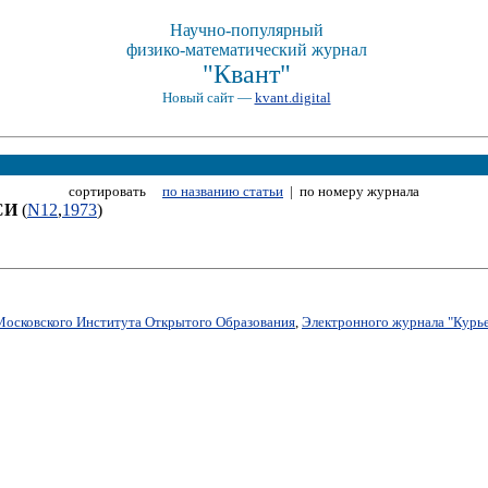
Научно-популярный
физико-математический журнал
"Квант"
Новый сайт —
kvant.digital
сортировать
по названию статьи
| по номеру журнала
СИ
(
N12
,
1973
)
Московского Института Открытого Образования
,
Электронного журнала "Курье