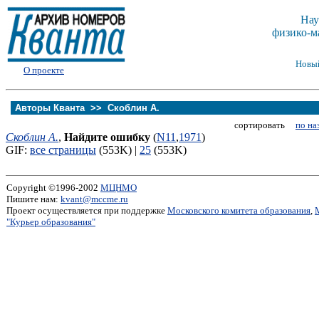
Нау
физико-м
Новы
О проекте
Авторы Кванта >>
Скоблин А.
сортировать
по на
Скоблин А.
,
Найдите ошибку
(
N11
,
1971
)
GIF:
все страницы
(553K) |
25
(553K)
Copyright ©1996-2002
МЦНМО
Пишите нам:
kvant@mccme.ru
Проект осуществляется при поддержке
Московского комитета образования
,
"Курьер образования"