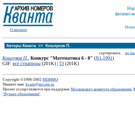
Нау
физико-м
Новы
О проекте
Авторы Кванта >>
Кошлуков П.
сортировать
по на
Кошлуков П.
,
Конкурс "Математика 6 - 8"
(
N1
,
1991
)
GIF:
все страницы
(201K) |
53
(201K)
Copyright ©1996-2002
МЦНМО
Пишите нам:
kvant@mccme.ru
Проект осуществляется при поддержке
Московского комитета образования
,
"Курьер образования"