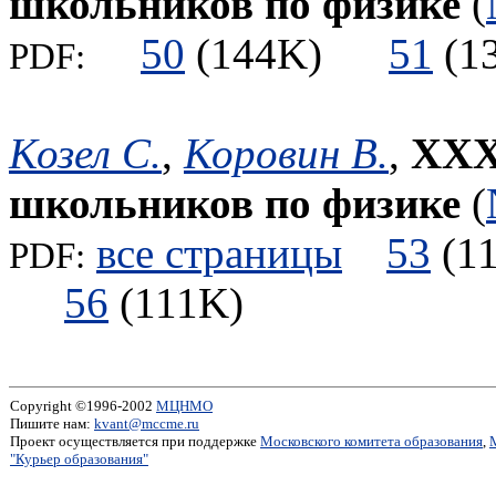
школьников по физике
(
50
(144K)
51
(
PDF:
Козел С.
,
Коровин В.
,
XXX
школьников по физике
(
все страницы
53
(
PDF:
56
(111K)
Copyright ©1996-2002
МЦНМО
Пишите нам:
kvant@mccme.ru
Проект осуществляется при поддержке
Московского комитета образования
,
"Курьер образования"