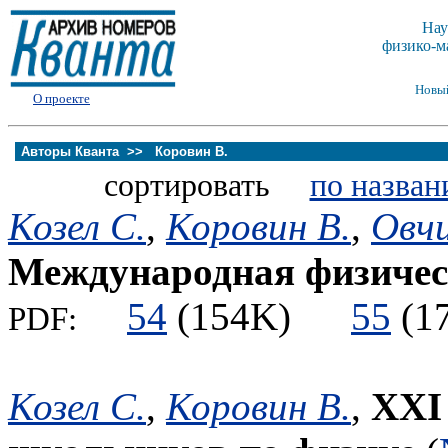
Нау
физико-м
Новы
О проекте
Авторы Кванта >>
Коровин В.
сортировать
по назван
Козел С.
,
Коровин В.
,
Овчи
Международная физичес
54
(154K)
55
(
PDF:
Козел С.
,
Коровин В.
,
XXI