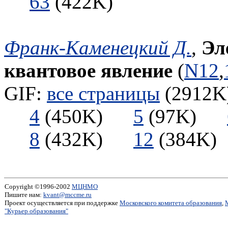
63
(422K)
Франк-Каменецкий Д.
,
Эл
квантовое явление
(
N12
,
GIF:
все страницы
(2912K)
4
(450K)
5
(97K)
8
(432K)
12
(384
Copyright ©1996-2002
МЦНМО
Пишите нам:
kvant@mccme.ru
Проект осуществляется при поддержке
Московского комитета образования
,
"Курьер образования"