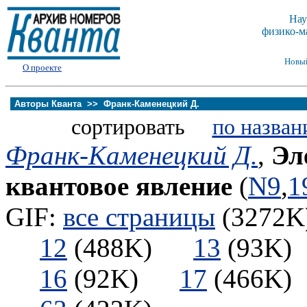
Нау
физико-м
Новы
О проекте
Авторы Кванта >>
Франк-Каменецкий Д.
сортировать
по назван
Франк-Каменецкий Д.
,
Эл
квантовое явление
(
N9
,
1
GIF:
все страницы
(3272K)
12
(488K)
13
(93
16
(92K)
17
(466