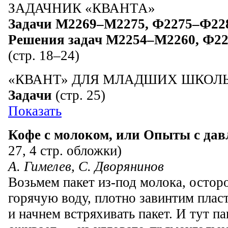
ЗАДАЧНИК «КВАНТА»
Задачи М2269–М2275, Ф2275–Ф22
Решения задач М2254–М2260, Ф2
(стр. 18–24)
«КВАНТ» ДЛЯ МЛАДШИХ ШКОЛ
Задачи
(стр. 25)
Показать
Кофе с молоком, или Опыты с да
27, 4 стр. обложки)
А. Гимелев, С. Дворянинов
Возьмем пакет из-под молока, остор
горячую воду, плотно завинтим пла
и начнем встряхивать пакет. И тут па