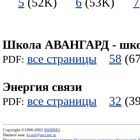
5
(52K)
6
(53K)
7
Школа АВАНГАРД - школ
все страницы
58
(
PDF:
Энергия связи
все страницы
32
(
PDF:
Copyright ©1996-2002
МЦНМО
Пишите нам:
kvant@mccme.ru
Проект осуществляется при поддержке
Московского комитета образования
,