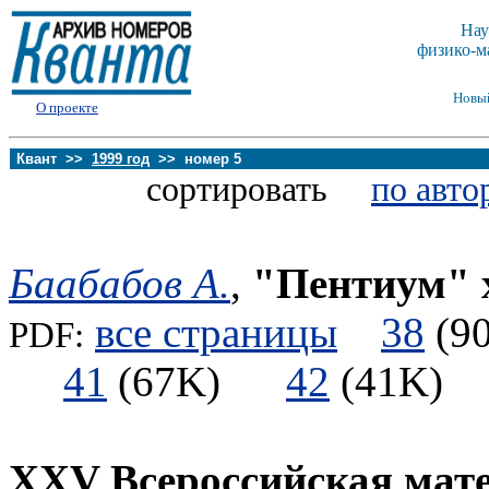
Нау
физико-м
Новы
О проекте
Квант >>
1999 год
>> номер 5
сортировать
по авто
Баабабов А.
,
"Пентиум" 
все страницы
38
(
PDF:
41
(67K)
42
(41K
XXV Bсероссийская мат