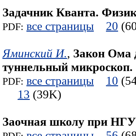
Задачник Кванта. Физи
все страницы
20
(
PDF:
Яминский И.
,
Закон Ома д
туннельный микроскоп.
все страницы
10
(
PDF:
13
(39K)
Заочная школу при НГУ
все страницы
56
(