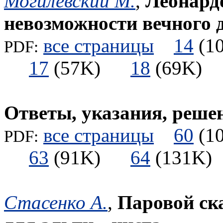
Могилевский М.
,
Леонард
невозможности вечного 
все страницы
14
(
PDF:
17
(57K)
18
(69K
Ответы, указания, реше
все страницы
60
(
PDF:
63
(91K)
64
(131
Стасенко А.
,
Паровой ск