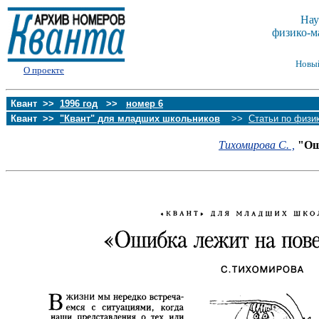
Нау
физико-м
Новы
О проекте
Квант >>
1996 год
>>
номер 6
Квант >>
"Квант" для младших школьников
>>
Статьи по физи
Тихомирова С. ,
"Ош