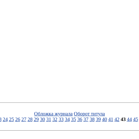
Обложка журнала
Оборот титула
3
24
25
26
27
28
29
30
31
32
33
34
35
36
37
38
39
40
41
42
43
44
45