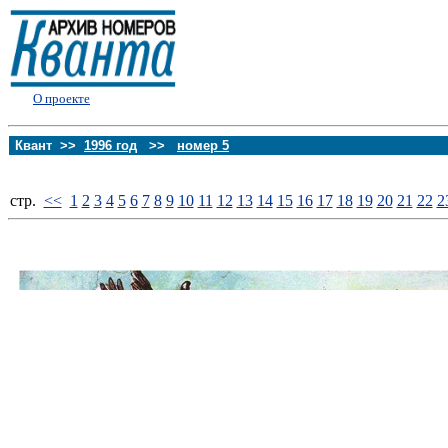
О проекте
Квант >>
1996 год
>>
номер 5
стp.
<<
1
2
3
4
5
6
7
8
9
10
11
12
13
14
15
16
17
18
19
20
21
22
2