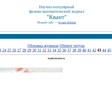
Научно-популярный
физико-математический журнал
"Квант"
Новый сайт —
kvant.digital
Обложка журнала
Оборот титула
3
24
25
26
27
28
29
30
31
32
33
34
35
36
37
38
39
40
41
42
43
44
45