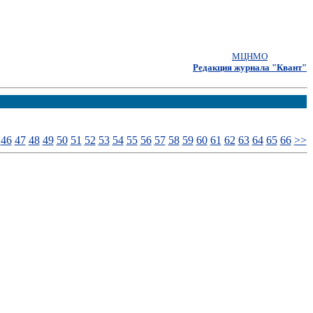
МЦНМО
Редакция журнала "Квант"
46
47
48
49
50
51
52
53
54
55
56
57
58
59
60
61
62
63
64
65
66
>>