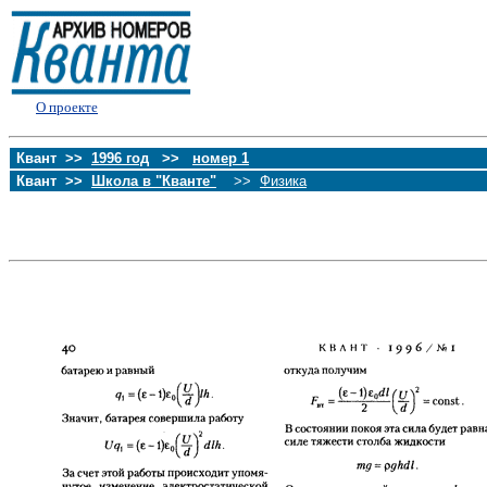
О проекте
Квант >>
1996 год
>>
номер 1
Квант >>
Школа в "Кванте"
>>
Физика