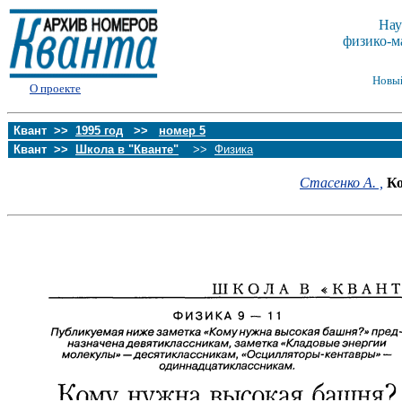
Нау
физико-м
Новы
О проекте
Квант >>
1995 год
>>
номер 5
Квант >>
Школа в "Кванте"
>>
Физика
Стасенко А. ,
К