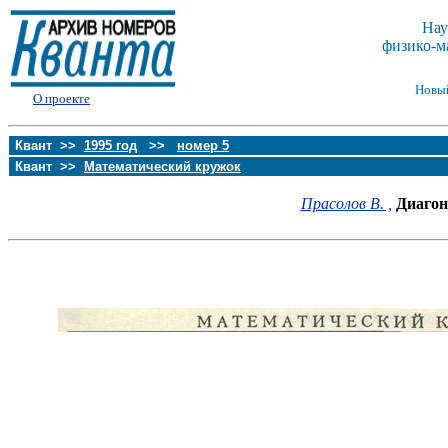
Нау
физико-м
Новы
О проекте
Квант >>
1995 год
>>
номер 5
Квант >>
Математический кружок
Прасолов В. ,
Диагон