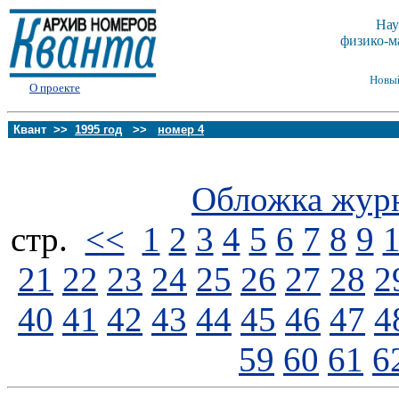
Нау
физико-м
Новы
О проекте
Квант >>
1995 год
>>
номер 4
Обложка жур
стp.
<<
1
2
3
4
5
6
7
8
9
21
22
23
24
25
26
27
28
2
40
41
42
43
44
45
46
47
4
59
60
61
6