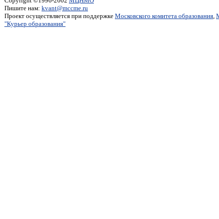
Copyright ©1996-2002
МЦНМО
Пишите нам:
kvant@mccme.ru
Проект осуществляется при поддержке
Московского комитета образования
,
"Курьер образования"