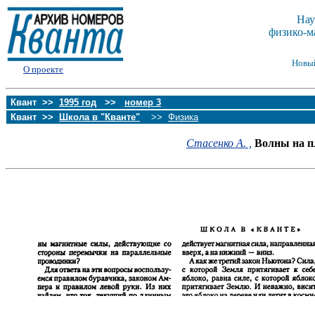
Нау
физико-м
Новы
О проекте
Квант >>
1995 год
>>
номер 3
Квант >>
Школа в "Кванте"
>>
Физика
Стасенко А. ,
Волны на пл