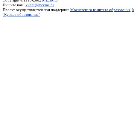
Copyright ©1996-2002
МЦНМО
Пишите нам:
kvant@mccme.ru
Проект осуществляется при поддержке
Московского комитета образования
,
"Курьер образования"