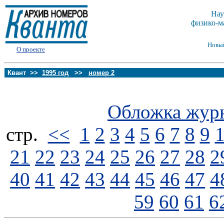
Нау
физико-м
Новы
О проекте
Квант >>
1995 год
>>
номер 2
Обложка жур
стp.
<<
1
2
3
4
5
6
7
8
9
21
22
23
24
25
26
27
28
2
40
41
42
43
44
45
46
47
4
59
60
61
6