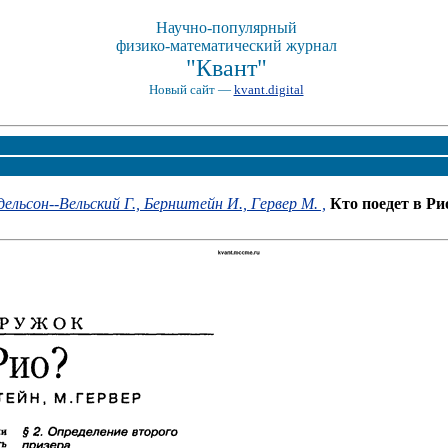
Научно-популярный
физико-математический журнал
"Квант"
Новый сайт —
kvant.digital
дельсон--Вельский Г.,
Бернштейн И.,
Гервер М. ,
Кто поедет в Ри