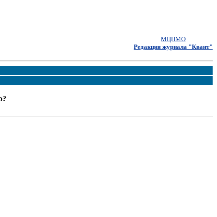
МЦНМО
Редакция журнала "Квант"
о?