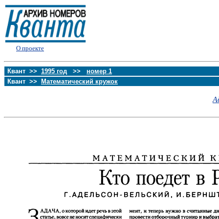
О проекте
Квант >>
1995 год
>>
номер 1
Квант >>
Математический кружок
А