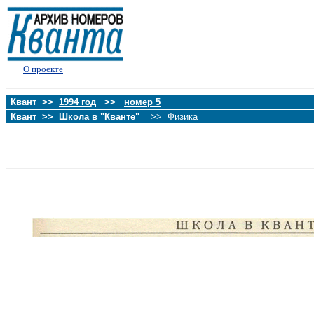
О проекте
Квант >>
1994 год
>>
номер 5
Квант >>
Школа в "Кванте"
>>
Физика