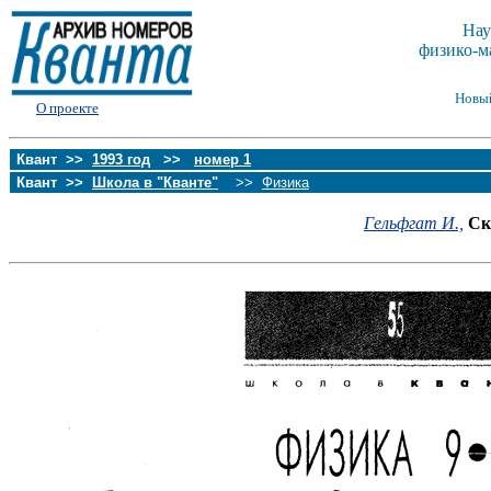
Нау
физико-м
Новы
О проекте
Квант >>
1993 год
>>
номер 1
Квант >>
Школа в "Кванте"
>>
Физика
Гельфгат И.,
Ск