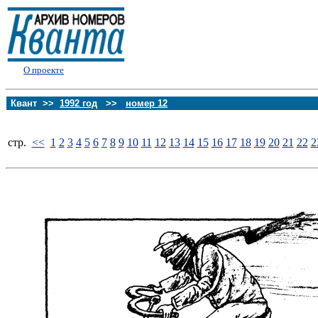
О проекте
Квант >>
1992 год
>>
номер 12
стp.
<<
1
2
3
4
5
6
7
8
9
10
11
12
13
14
15
16
17
18
19
20
21
22
2