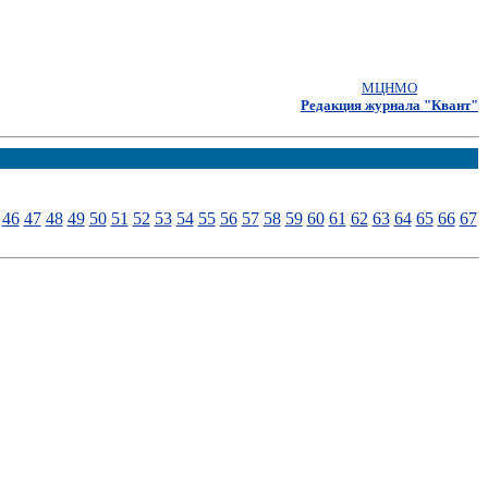
МЦНМО
Редакция журнала "Квант"
46
47
48
49
50
51
52
53
54
55
56
57
58
59
60
61
62
63
64
65
66
67