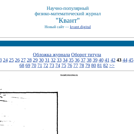
Научно-популярный
физико-математический журнал
"Квант"
Новый сайт —
kvant.digital
Обложка журнала
Оборот титула
3
24
25
26
27
28
29
30
31
32
33
34
35
36
37
38
39
40
41
42
43
44
45
68
69
70
71
72
73
74
75
76
77
78
79
80
81
82
>>