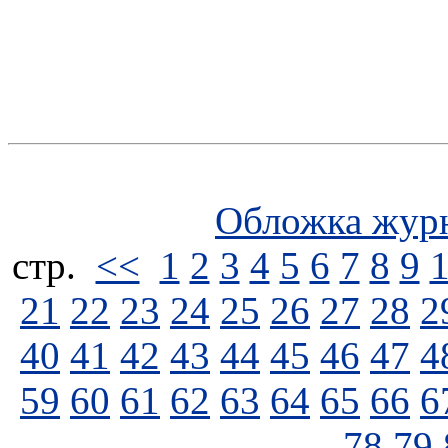
Обложка жур
стp.
<<
1
2
3
4
5
6
7
8
9
21
22
23
24
25
26
27
28
2
40
41
42
43
44
45
46
47
4
59
60
61
62
63
64
65
66
6
78
79