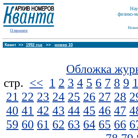
Нау
физико-м
Новы
О проекте
Квант >>
1992 год
>>
номер 10
Обложка жур
стp.
<<
1
2
3
4
5
6
7
8
9
21
22
23
24
25
26
27
28
2
40
41
42
43
44
45
46
47
4
59
60
61
62
63
64
65
66
6