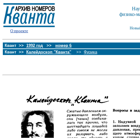
Нау
физико-м
Новы
О проекте
Квант >>
1992 год
>>
номер 6
Квант >>
Калейдоскоп "Кванта"
>>
Физика